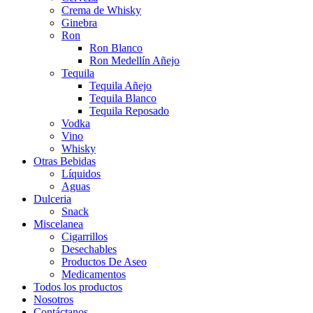
Crema de Whisky
Ginebra
Ron
Ron Blanco
Ron Medellín Añejo
Tequila
Tequila Añejo
Tequila Blanco
Tequila Reposado
Vodka
Vino
Whisky
Otras Bebidas
Líquidos
Aguas
Dulceria
Snack
Miscelanea
Cigarrillos
Desechables
Productos De Aseo
Medicamentos
Todos los productos
Nosotros
Contáctanos