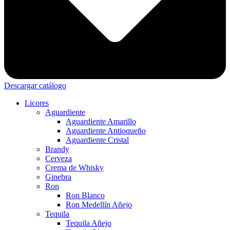
Descargar catálogo
Licores
Aguardiente
Aguardiente Amarillo
Aguardiente Antioqueño
Aguardiente Cristal
Brandy
Cerveza
Crema de Whisky
Ginebra
Ron
Ron Blanco
Ron Medellín Añejo
Tequila
Tequila Añejo