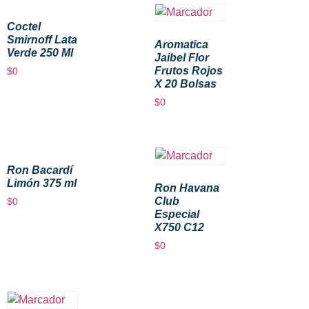
Coctel
Smirnoff Lata
Aromatica
Verde 250 Ml
Jaibel Flor
Frutos Rojos
$
0
X 20 Bolsas
$
0
Ron Bacardí
Limón 375 ml
Ron Havana
Club
$
0
Especial
X750 C12
$
0