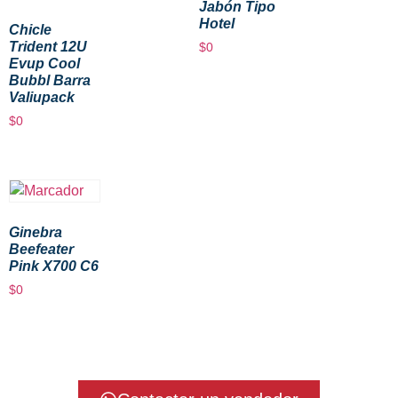
Jabón Tipo
Hotel
Chicle
Trident 12U
$
0
Evup Cool
Bubbl Barra
Valiupack
$
0
Ginebra
Beefeater
Pink X700 C6
$
0