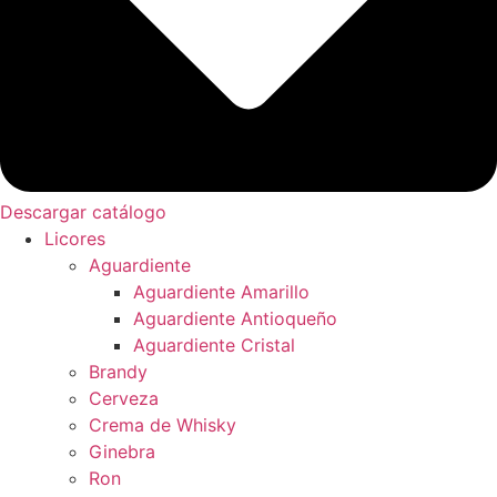
Descargar catálogo
Licores
Aguardiente
Aguardiente Amarillo
Aguardiente Antioqueño
Aguardiente Cristal
Brandy
Cerveza
Crema de Whisky
Ginebra
Ron