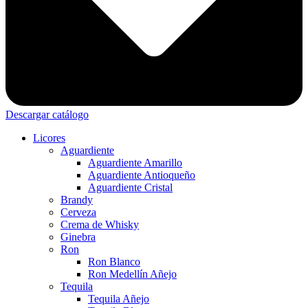
Descargar catálogo
Licores
Aguardiente
Aguardiente Amarillo
Aguardiente Antioqueño
Aguardiente Cristal
Brandy
Cerveza
Crema de Whisky
Ginebra
Ron
Ron Blanco
Ron Medellín Añejo
Tequila
Tequila Añejo