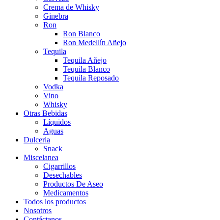
Crema de Whisky
Ginebra
Ron
Ron Blanco
Ron Medellín Añejo
Tequila
Tequila Añejo
Tequila Blanco
Tequila Reposado
Vodka
Vino
Whisky
Otras Bebidas
Líquidos
Aguas
Dulceria
Snack
Miscelanea
Cigarrillos
Desechables
Productos De Aseo
Medicamentos
Todos los productos
Nosotros
Contáctanos