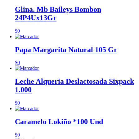
Glina. Mb Baileys Bombon
24P4Ux13Gr
$
0
Papa Margarita Natural 105 Gr
$
0
Leche Alqueria Deslactosada Sixpack
1.000
$
0
Caramelo Lokiño *100 Und
$
0