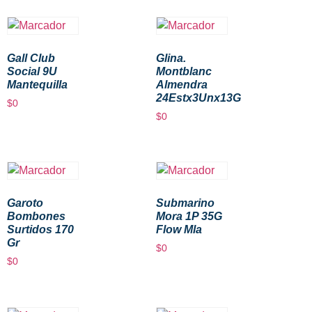
Gall Club
Glina.
Social 9U
Montblanc
Mantequilla
Almendra
24Estx3Unx13G
$
0
$
0
Garoto
Submarino
Bombones
Mora 1P 35G
Surtidos 170
Flow Mla
Gr
$
0
$
0