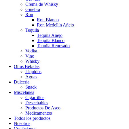
Crema de Whisky
Ginebra
Ron
Ron Blanco
Ron Medellín Añejo
Tequila
Tequila Añejo
Tequila Blanco
Tequila Reposado
Vodka
Vino
Whisky
Otras Bebidas
Líquidos
Aguas
Dulceria
Snack
Miscelanea
Cigarrillos
Desechables
Productos De Aseo
Medicamentos
Todos los productos
Nosotros
Contáctanos