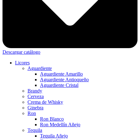
Descargar catálogo
Licores
Aguardiente
Aguardiente Amarillo
Aguardiente Antioqueño
Aguardiente Cristal
Brandy
Cerveza
Crema de Whisky
Ginebra
Ron
Ron Blanco
Ron Medellín Añejo
Tequila
Tequila Añejo