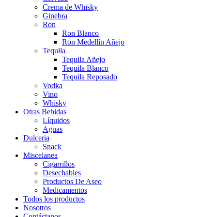
Crema de Whisky
Ginebra
Ron
Ron Blanco
Ron Medellín Añejo
Tequila
Tequila Añejo
Tequila Blanco
Tequila Reposado
Vodka
Vino
Whisky
Otras Bebidas
Líquidos
Aguas
Dulceria
Snack
Miscelanea
Cigarrillos
Desechables
Productos De Aseo
Medicamentos
Todos los productos
Nosotros
Contáctanos