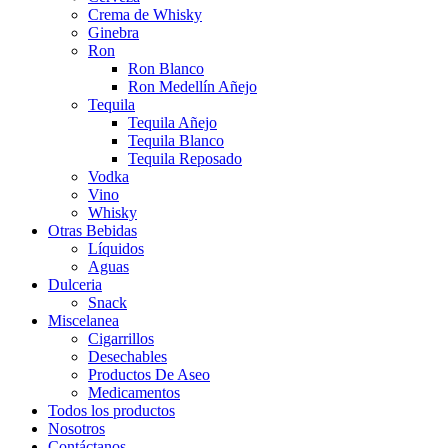
Crema de Whisky
Ginebra
Ron
Ron Blanco
Ron Medellín Añejo
Tequila
Tequila Añejo
Tequila Blanco
Tequila Reposado
Vodka
Vino
Whisky
Otras Bebidas
Líquidos
Aguas
Dulceria
Snack
Miscelanea
Cigarrillos
Desechables
Productos De Aseo
Medicamentos
Todos los productos
Nosotros
Contáctanos