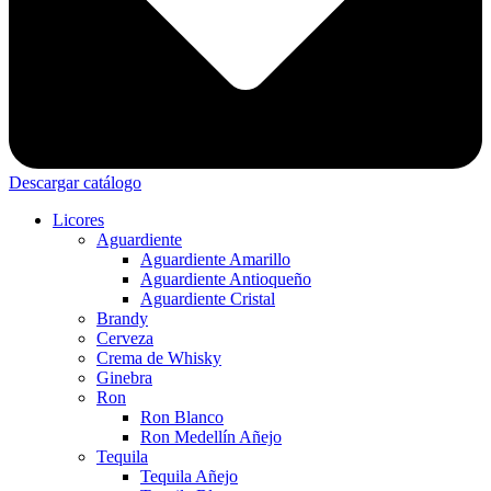
Descargar catálogo
Licores
Aguardiente
Aguardiente Amarillo
Aguardiente Antioqueño
Aguardiente Cristal
Brandy
Cerveza
Crema de Whisky
Ginebra
Ron
Ron Blanco
Ron Medellín Añejo
Tequila
Tequila Añejo