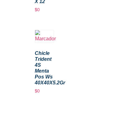
X 12
$
0
Chicle
Trident
4S
Menta
Pos Ws
40X40X5.2Gr
$
0