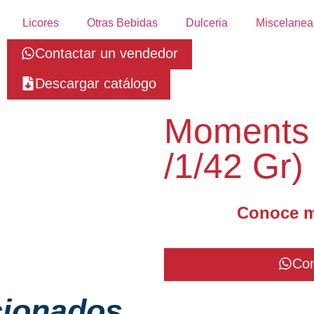
Licores
Otras Bebidas
Dulceria
Miscelanea
Contactar un vendedor
Descargar catálogo
Moments 
/1/42 Gr)
Conoce m
Con
cionados