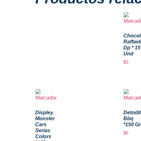
Chocol
Raffael
Dp * 15
Und
$
0
Displey
Detodi
Monster
Bbq
Cars
*150 Gr
Serias
$
0
Colors