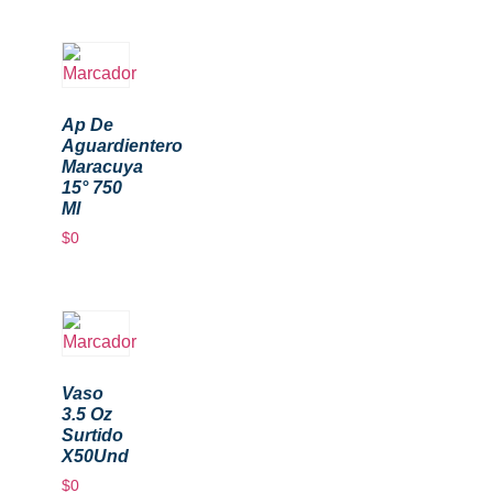
Ap De
Aguardientero
Maracuya
15° 750
Ml
$
0
Vaso
3.5 Oz
Surtido
X50Und
$
0