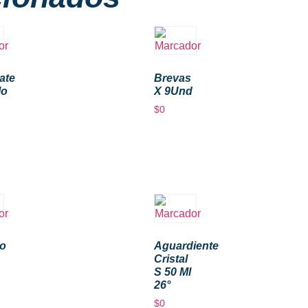
ate
Brevas
lo
X 9Und
$
0
to
Aguardiente
Cristal
S 50 Ml
26°
$
0