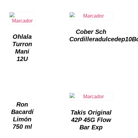
Cober Sch
Ohlala
Cordilleradulcedep10B
Turron
Mani
12U
Ron
Bacardí
Takis Original
Limón
42P 45G Flow
750 ml
Bar Exp