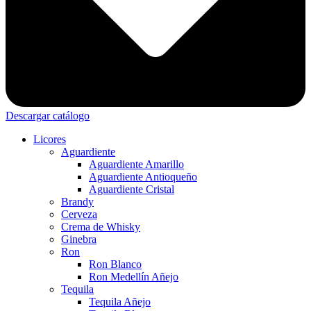
Descargar catálogo
Licores
Aguardiente
Aguardiente Amarillo
Aguardiente Antioqueño
Aguardiente Cristal
Brandy
Cerveza
Crema de Whisky
Ginebra
Ron
Ron Blanco
Ron Medellín Añejo
Tequila
Tequila Añejo