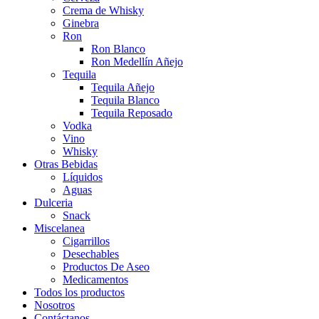
Crema de Whisky
Ginebra
Ron
Ron Blanco
Ron Medellín Añejo
Tequila
Tequila Añejo
Tequila Blanco
Tequila Reposado
Vodka
Vino
Whisky
Otras Bebidas
Líquidos
Aguas
Dulceria
Snack
Miscelanea
Cigarrillos
Desechables
Productos De Aseo
Medicamentos
Todos los productos
Nosotros
Contáctanos