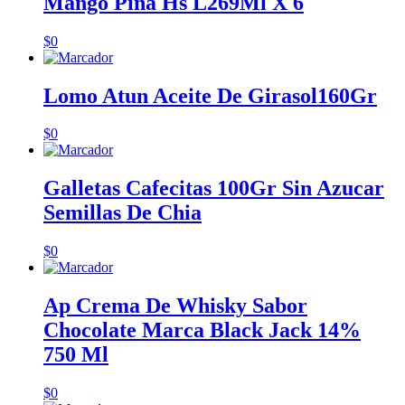
Mango Piña Hs L269Ml X 6
$
0
Lomo Atun Aceite De Girasol160Gr
$
0
Galletas Cafecitas 100Gr Sin Azucar
Semillas De Chia
$
0
Ap Crema De Whisky Sabor
Chocolate Marca Black Jack 14%
750 Ml
$
0