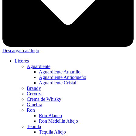
Descargar catálogo
Licores
Aguardiente
Aguardiente Amarillo
Aguardiente Antioqueño
Aguardiente Cristal
Brandy
Cerveza
Crema de Whisky
Ginebra
Ron
Ron Blanco
Ron Medellín Añejo
Tequila
Tequila Añejo