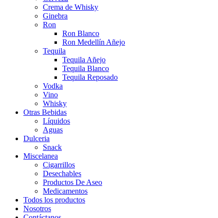
Crema de Whisky
Ginebra
Ron
Ron Blanco
Ron Medellín Añejo
Tequila
Tequila Añejo
Tequila Blanco
Tequila Reposado
Vodka
Vino
Whisky
Otras Bebidas
Líquidos
Aguas
Dulceria
Snack
Miscelanea
Cigarrillos
Desechables
Productos De Aseo
Medicamentos
Todos los productos
Nosotros
Contáctanos