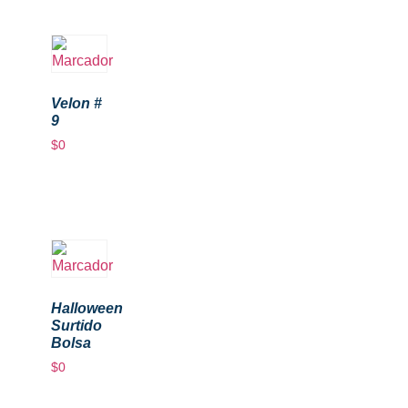
Velon #
9
$
0
Halloween
Surtido
Bolsa
$
0