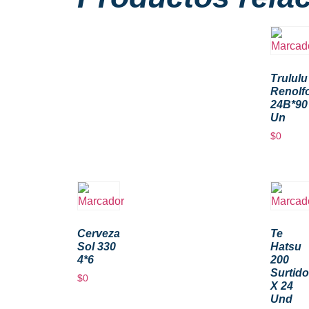
Trululu
Renolf
24B*90
Un
$
0
Cerveza
Te
Sol 330
Hatsu
4*6
200
Surtido
$
0
X 24
Und