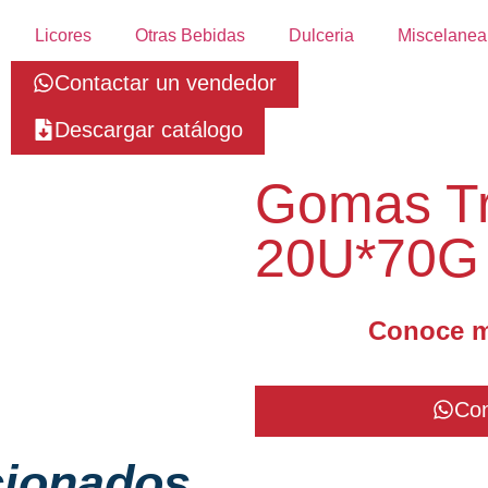
Licores
Otras Bebidas
Dulceria
Miscelanea
Contactar un vendedor
Descargar catálogo
Gomas Tro
20U*70G
Conoce m
Con
cionados