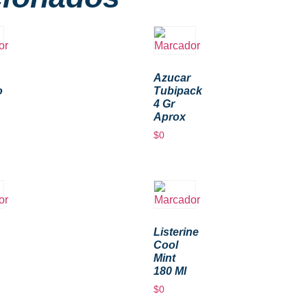
Azucar
o
Tubipack
4 Gr
Aprox
$
0
Listerine
Cool
Mint
180 Ml
$
0