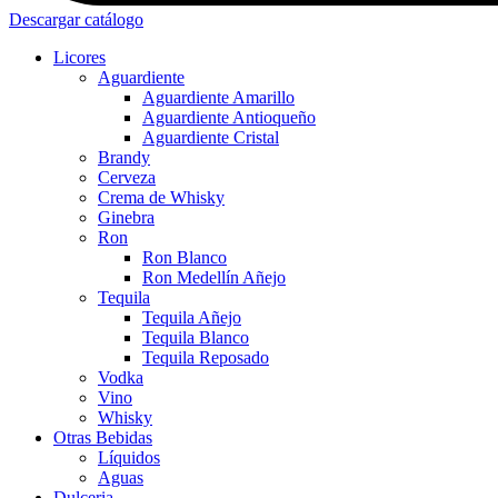
Descargar catálogo
Licores
Aguardiente
Aguardiente Amarillo
Aguardiente Antioqueño
Aguardiente Cristal
Brandy
Cerveza
Crema de Whisky
Ginebra
Ron
Ron Blanco
Ron Medellín Añejo
Tequila
Tequila Añejo
Tequila Blanco
Tequila Reposado
Vodka
Vino
Whisky
Otras Bebidas
Líquidos
Aguas
Dulceria