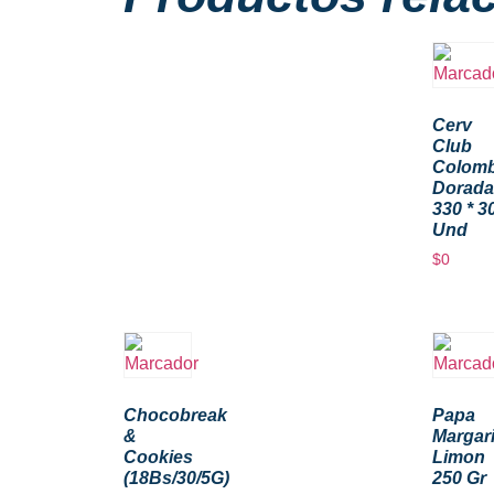
Cerv
Club
Colomb
Dorada
330 * 3
Und
$
0
Chocobreak
Papa
&
Margari
Cookies
Limon
(18Bs/30/5G)
250 Gr