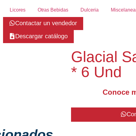
Licores
Otras Bebidas
Dulceria
Miscelanea
Contactar un vendedor
Descargar catálogo
Glacial S
* 6 Und
Conoce m
Con
cionados