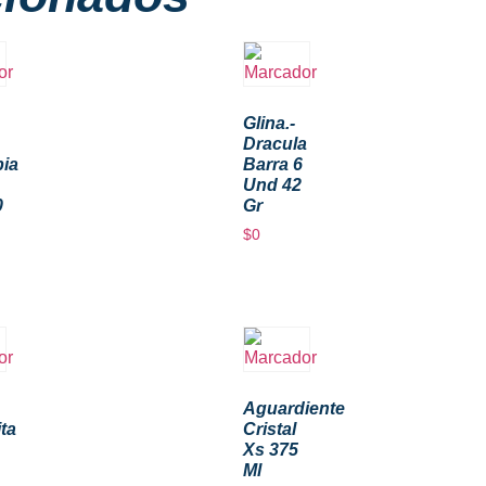
Glina.-
Dracula
ia
Barra 6
Und 42
0
Gr
$
0
Aguardiente
ta
Cristal
Xs 375
Ml