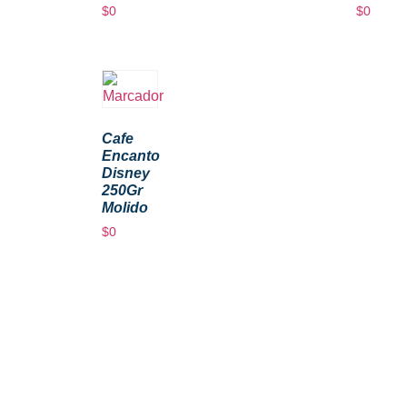
$
0
$
0
Cafe
Encanto
Disney
250Gr
Molido
$
0