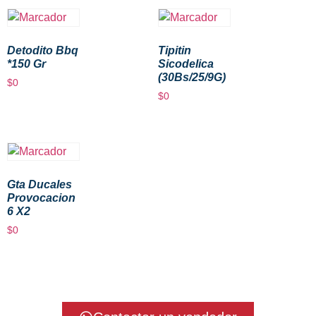
Detodito Bbq
Tipitin
*150 Gr
Sicodelica
(30Bs/25/9G)
$
0
$
0
Gta Ducales
Provocacion
6 X2
$
0