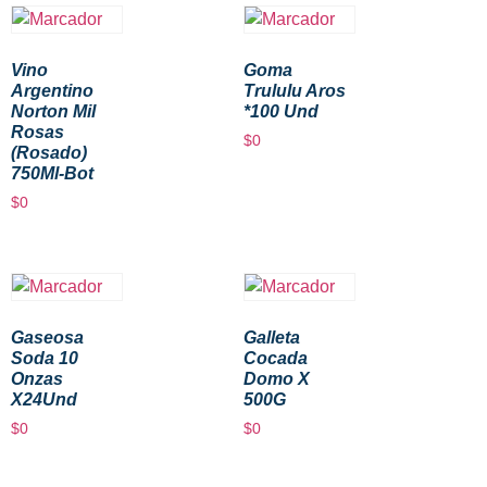
Vino
Goma
Argentino
Trululu Aros
Norton Mil
*100 Und
Rosas
$
0
(Rosado)
750Ml-Bot
$
0
Gaseosa
Galleta
Soda 10
Cocada
Onzas
Domo X
X24Und
500G
$
0
$
0