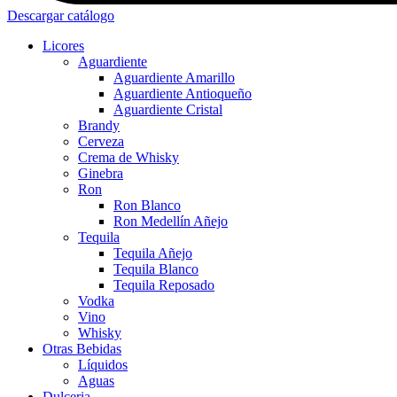
Descargar catálogo
Licores
Aguardiente
Aguardiente Amarillo
Aguardiente Antioqueño
Aguardiente Cristal
Brandy
Cerveza
Crema de Whisky
Ginebra
Ron
Ron Blanco
Ron Medellín Añejo
Tequila
Tequila Añejo
Tequila Blanco
Tequila Reposado
Vodka
Vino
Whisky
Otras Bebidas
Líquidos
Aguas
Dulceria