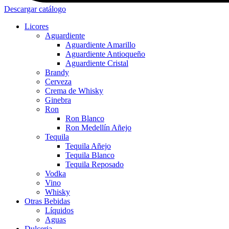
Descargar catálogo
Licores
Aguardiente
Aguardiente Amarillo
Aguardiente Antioqueño
Aguardiente Cristal
Brandy
Cerveza
Crema de Whisky
Ginebra
Ron
Ron Blanco
Ron Medellín Añejo
Tequila
Tequila Añejo
Tequila Blanco
Tequila Reposado
Vodka
Vino
Whisky
Otras Bebidas
Líquidos
Aguas
Dulceria