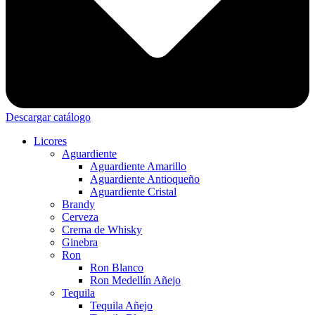
Descargar catálogo
Licores
Aguardiente
Aguardiente Amarillo
Aguardiente Antioqueño
Aguardiente Cristal
Brandy
Cerveza
Crema de Whisky
Ginebra
Ron
Ron Blanco
Ron Medellín Añejo
Tequila
Tequila Añejo