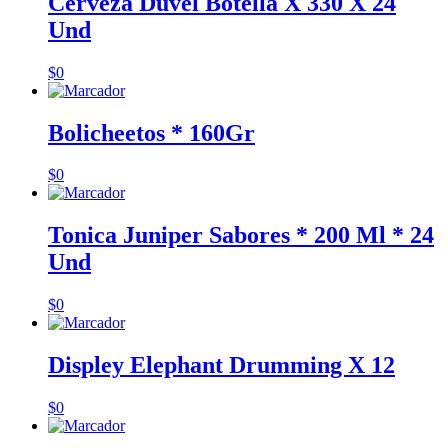
Cerveza Duvel Botella X 330 X 24
Und
$
0
Bolicheetos * 160Gr
$
0
Tonica Juniper Sabores * 200 Ml * 24
Und
$
0
Displey Elephant Drumming X 12
$
0