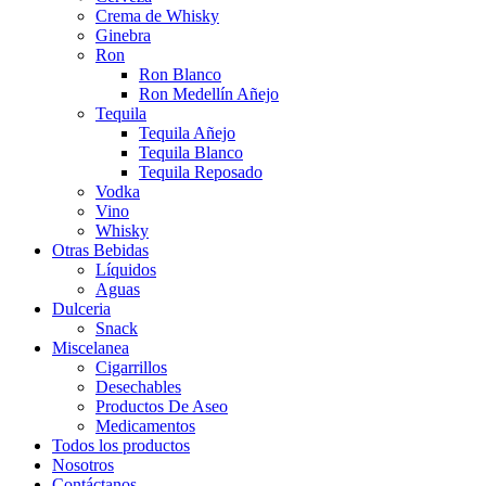
Crema de Whisky
Ginebra
Ron
Ron Blanco
Ron Medellín Añejo
Tequila
Tequila Añejo
Tequila Blanco
Tequila Reposado
Vodka
Vino
Whisky
Otras Bebidas
Líquidos
Aguas
Dulceria
Snack
Miscelanea
Cigarrillos
Desechables
Productos De Aseo
Medicamentos
Todos los productos
Nosotros
Contáctanos