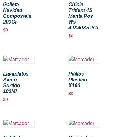
Galleta
Chicle
Navidad
Trident 4S
Compostela
Menta Pos
200Gr
Ws
40X40X5.2Gr
$
0
$
0
Lavaplatos
Pitillos
Axion
Plastico
Surtido
X100
180Ml
$
0
$
0