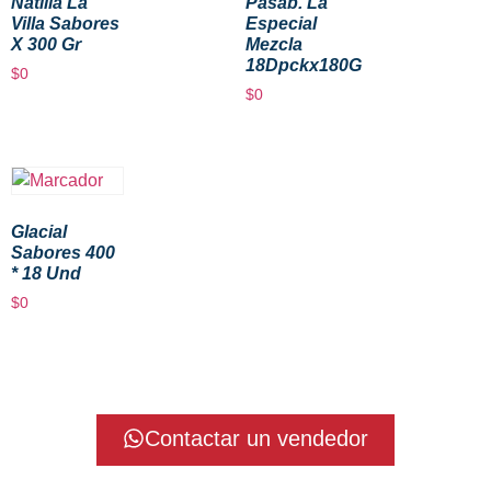
Natilla La
Pasab. La
Villa Sabores
Especial
X 300 Gr
Mezcla
18Dpckx180G
$
0
$
0
Glacial
Sabores 400
* 18 Und
$
0
Contactar un vendedor