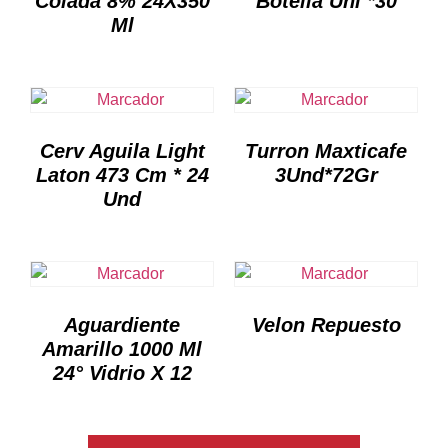
Colada 8% 24X350
Botella Uni *30
Ml
Cerv Aguila Light
Turron Maxticafe
Laton 473 Cm * 24
3Und*72Gr
Und
Aguardiente
Velon Repuesto
Amarillo 1000 Ml
24° Vidrio X 12