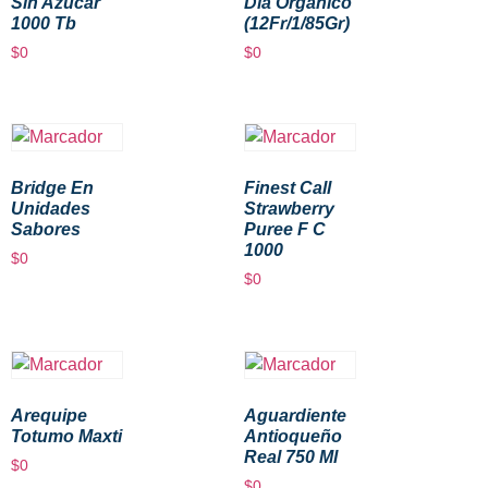
Sin Azucar
Dia Organico
1000 Tb
(12Fr/1/85Gr)
$
0
$
0
Bridge En
Finest Call
Unidades
Strawberry
Sabores
Puree F C
1000
$
0
$
0
Arequipe
Aguardiente
Totumo Maxti
Antioqueño
Real 750 Ml
$
0
$
0