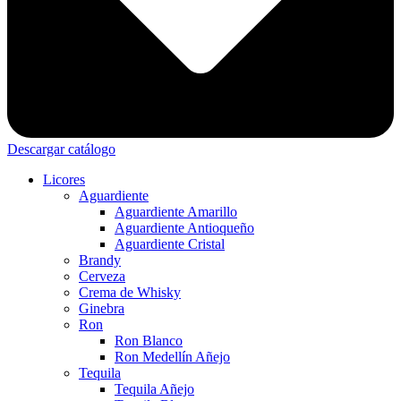
Descargar catálogo
Licores
Aguardiente
Aguardiente Amarillo
Aguardiente Antioqueño
Aguardiente Cristal
Brandy
Cerveza
Crema de Whisky
Ginebra
Ron
Ron Blanco
Ron Medellín Añejo
Tequila
Tequila Añejo