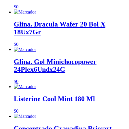
$
0
Glina. Dracula Wafer 20 Bol X
18Ux7Gr
$
0
Glina. Gol Minichocopower
24Plex6Undx24G
$
0
Listerine Cool Mint 180 Ml
$
0
Concentrado Granadina Brissart