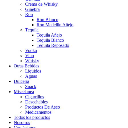
Crema de Whisky
Ginebra
Ron
Ron Blanco
Ron Medellín Añejo
Tequila
Tequila Añejo
Tequila Blanco
Tequila Reposado
Vodka
Vino
Whisky
Otras Bebidas
Líquidos
Aguas
Dulceria
Snack
Miscelanea
Cigarrillos
Desechables
Productos De Aseo
Medicamentos
Todos los productos
Nosotros
Contáctanos