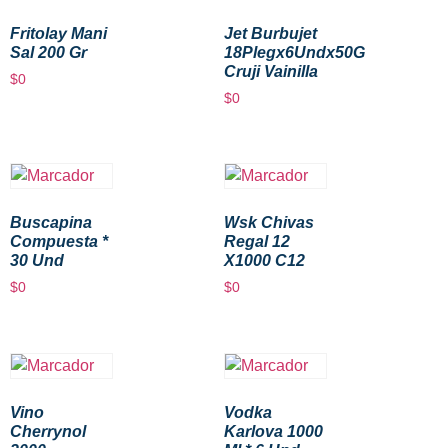
Fritolay Mani
Jet Burbujet
Sal 200 Gr
18Plegx6Undx50G
Cruji Vainilla
$
0
$
0
Buscapina
Wsk Chivas
Compuesta *
Regal 12
30 Und
X1000 C12
$
0
$
0
Vino
Vodka
Cherrynol
Karlova 1000