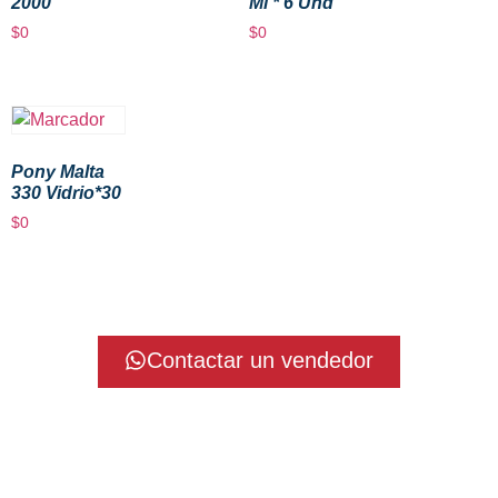
2000
Ml * 6 Und
$
0
$
0
Pony Malta
330 Vidrio*30
$
0
Contactar un vendedor