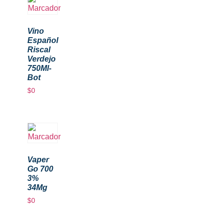
Vino
Español
Riscal
Verdejo
750Ml-
Bot
$
0
Vaper
Go 700
3%
34Mg
$
0