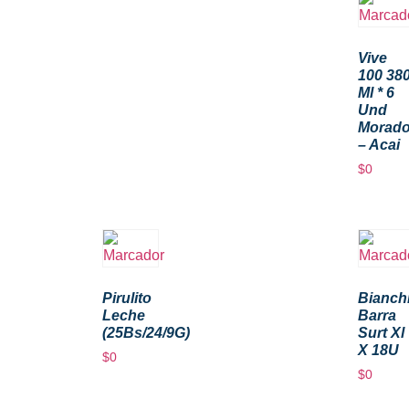
Vive
100 38
Ml * 6
Und
Morad
– Acai
$
0
Pirulito
Bianch
Leche
Barra
(25Bs/24/9G)
Surt Xl
X 18U
$
0
$
0