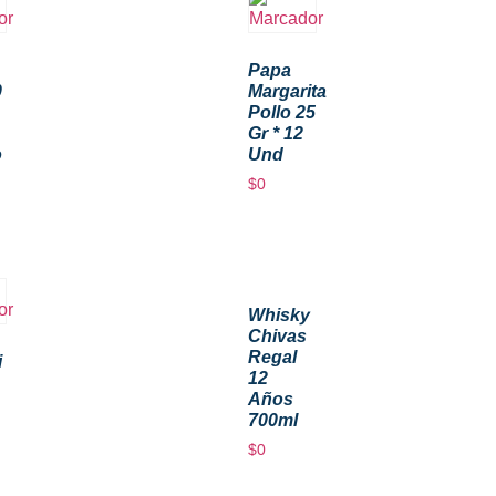
Papa
0
Margarita
Pollo 25
Gr * 12
o
Und
$
0
Whisky
Chivas
Regal
i
12
Años
700ml
$
0