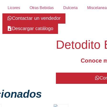
Licores
Otras Bebidas
Dulceria
Miscelanea
Contactar un vendedor
Descargar catálogo
Detodito
Conoce m
Con
cionados