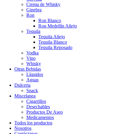
Crema de Whisky
Ginebra
Ron
Ron Blanco
Ron Medellín Añejo
Tequila
Tequila Añejo
Tequila Blanco
Tequila Reposado
Vodka
Vino
Whisky
Otras Bebidas
Líquidos
Aguas
Dulceria
Snack
Miscelanea
Cigarrillos
Desechables
Productos De Aseo
Medicamentos
Todos los productos
Nosotros
Contáctanos