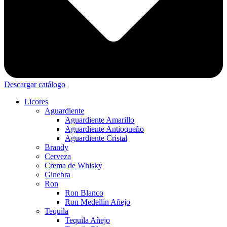
Descargar catálogo
Licores
Aguardiente
Aguardiente Amarillo
Aguardiente Antioqueño
Aguardiente Cristal
Brandy
Cerveza
Crema de Whisky
Ginebra
Ron
Ron Blanco
Ron Medellín Añejo
Tequila
Tequila Añejo