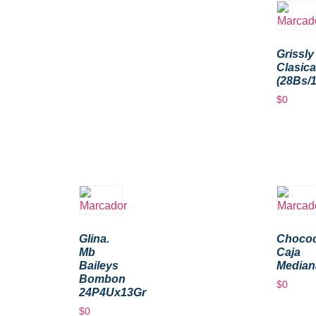
Grissly
Clasica
(28Bs/
$
0
Glina.
Chococ
Mb
Caja
Baileys
Median
Bombon
$
0
24P4Ux13Gr
$
0