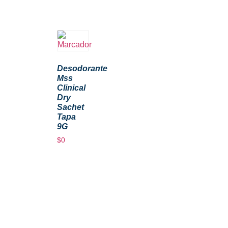
Desodorante
Mss
Clinical
Dry
Sachet
Tapa
9G
$
0