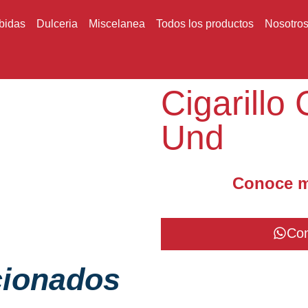
bidas
Dulceria
Miscelanea
Todos los productos
Nosotro
Cigarillo 
Und
Conoce m
Con
cionados