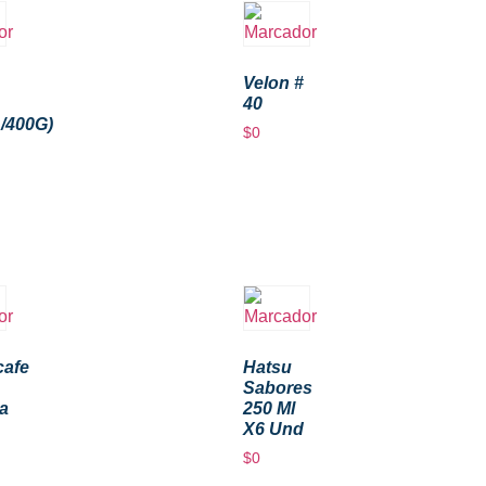
Velon #
40
1/400G)
$
0
afe
Hatsu
Sabores
a
250 Ml
X6 Und
$
0