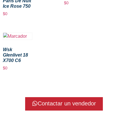
Paris De Nuit
$
0
Ice Rose 750
$
0
Wsk
Glenlivet 18
X700 C6
$
0
Contactar un vendedor