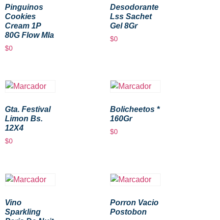
Pinguinos
Desodorante
Cookies
Lss Sachet
Cream 1P
Gel 8Gr
80G Flow Mla
$
0
$
0
Gta. Festival
Bolicheetos *
Limon Bs.
160Gr
12X4
$
0
$
0
Vino
Porron Vacio
Sparkling
Postobon