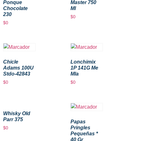
Ponque
Master 750
Chocolate
Ml
230
$
0
$
0
Chicle
Lonchimix
Adams 100U
1P 141G Me
Stdo-42843
Mla
$
0
$
0
Whisky Old
Parr 375
Papas
Pringles
$
0
Pequeñas *
40 Gr