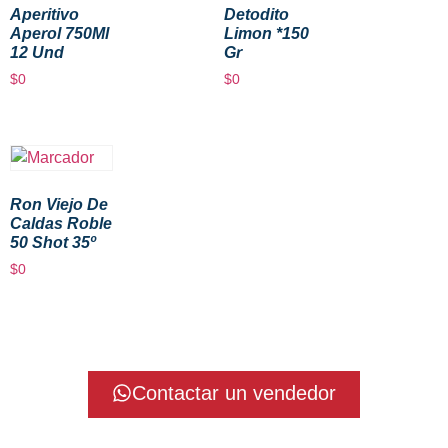
Aperitivo
Detodito
Aperol 750Ml
Limon *150
12 Und
Gr
$
0
$
0
Ron Viejo De
Caldas Roble
50 Shot 35º
$
0
Contactar un vendedor