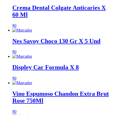
Crema Dental Colgate Anticaries X
60 Ml
$
0
Nes Savoy Choco 130 Gr X 5 Und
$
0
Displey Car Formula X 8
$
0
Vino Espumoso Chandon Extra Brut
Rose 750Ml
$
0