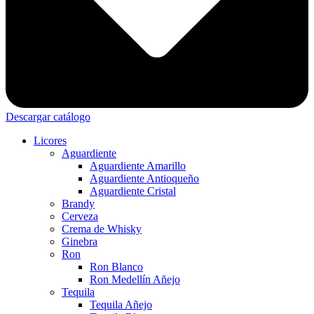
Descargar catálogo
Licores
Aguardiente
Aguardiente Amarillo
Aguardiente Antioqueño
Aguardiente Cristal
Brandy
Cerveza
Crema de Whisky
Ginebra
Ron
Ron Blanco
Ron Medellín Añejo
Tequila
Tequila Añejo