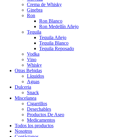
Crema de Whisky
Ginebra
Ron
Ron Blanco
Ron Medellín Añejo
Tequila
Tequila Añejo
Tequila Blanco
Tequila Reposado
Vodka
Vino
Whisky
Otras Bebidas
Líquidos
Aguas
Dulceria
Snack
Miscelanea
Cigarrillos
Desechables
Productos De Aseo
Medicamentos
Todos los productos
Nosotros
Contáctanos