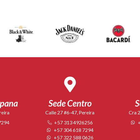
mpana
Sede Centro
S
reira
Calle 27 #6-47, Pereira
Cra 2
7294
+57 313 4926256
+57 304 618 7294
+57 322 588 0626