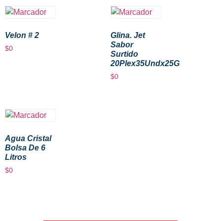
Velon # 2
Glina. Jet
Sabor
$
0
Surtido
20Plex35Undx25G
$
0
Agua Cristal
Bolsa De 6
Litros
$
0