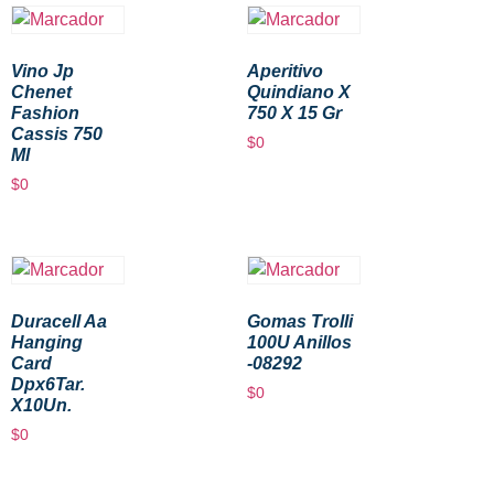
Vino Jp
Aperitivo
Chenet
Quindiano X
Fashion
750 X 15 Gr
Cassis 750
$
0
Ml
$
0
Duracell Aa
Gomas Trolli
Hanging
100U Anillos
Card
-08292
Dpx6Tar.
$
0
X10Un.
$
0