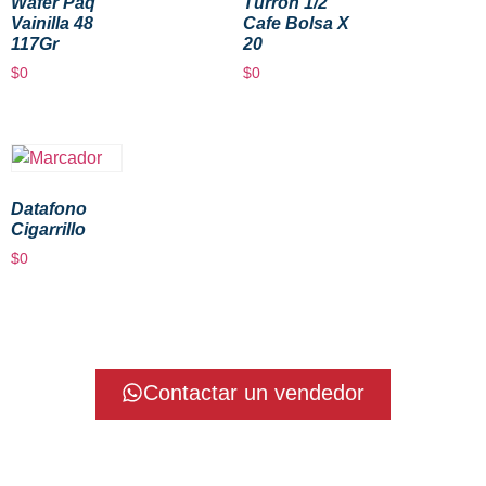
Wafer Paq
Turron 1/2
Vainilla 48
Cafe Bolsa X
117Gr
20
$
0
$
0
Datafono
Cigarrillo
$
0
Contactar un vendedor