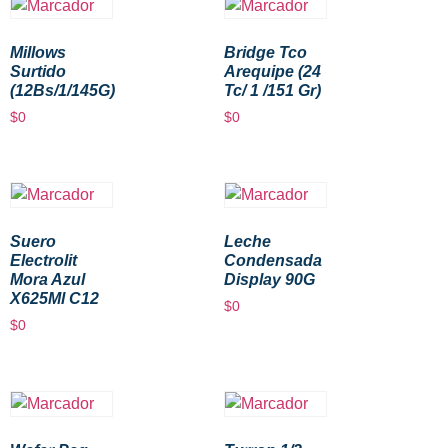
Millows
Bridge Tco
Surtido
Arequipe (24
(12Bs/1/145G)
Tc/ 1 /151 Gr)
$
0
$
0
Suero
Leche
Electrolit
Condensada
Mora Azul
Display 90G
X625Ml C12
$
0
$
0