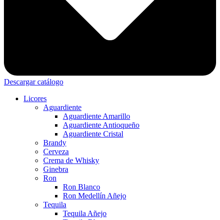
Descargar catálogo
Licores
Aguardiente
Aguardiente Amarillo
Aguardiente Antioqueño
Aguardiente Cristal
Brandy
Cerveza
Crema de Whisky
Ginebra
Ron
Ron Blanco
Ron Medellín Añejo
Tequila
Tequila Añejo