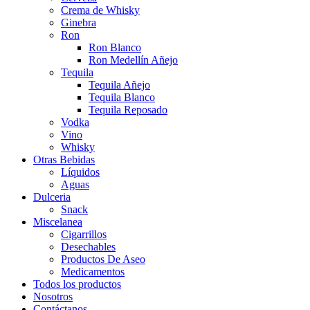
Crema de Whisky
Ginebra
Ron
Ron Blanco
Ron Medellín Añejo
Tequila
Tequila Añejo
Tequila Blanco
Tequila Reposado
Vodka
Vino
Whisky
Otras Bebidas
Líquidos
Aguas
Dulceria
Snack
Miscelanea
Cigarrillos
Desechables
Productos De Aseo
Medicamentos
Todos los productos
Nosotros
Contáctanos