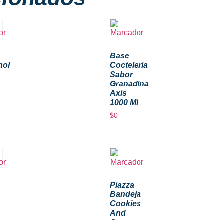
Base
nol
Cocteleria
Sabor
Granadina
Axis
1000 Ml
$
0
Piazza
Bandeja
Cookies
And