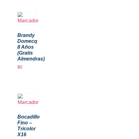
Brandy
Domecq
8 Años
(Gratis
Almendras)
$
0
Bocadillo
Fino –
Tricolor
X16