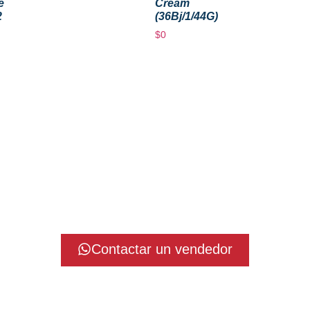
e
Cream
2
(36Bj/1/44G)
$
0
Contactar un vendedor