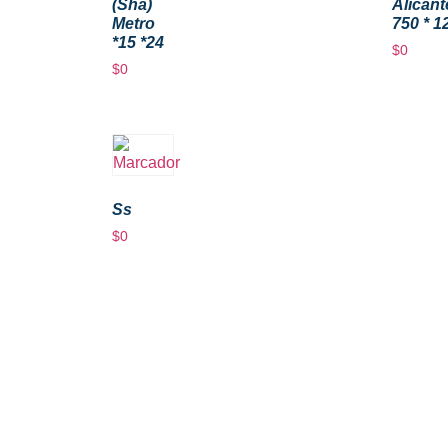
(Sha)
Alicant
Metro
750 * 1
*15 *24
$
0
$
0
Ss
$
0