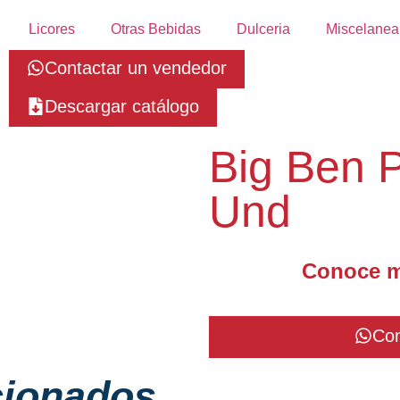
Licores
Otras Bebidas
Dulceria
Miscelanea
Contactar un vendedor
Descargar catálogo
Big Ben P
Und
Conoce m
Con
cionados