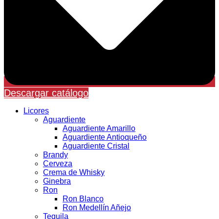
Descargar catálogo
Licores
Aguardiente
Aguardiente Amarillo
Aguardiente Antioqueño
Aguardiente Cristal
Brandy
Cerveza
Crema de Whisky
Ginebra
Ron
Ron Blanco
Ron Medellín Añejo
Tequila