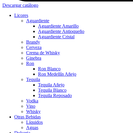
Descargar catálogo
Licores
Aguardiente
Aguardiente Amarillo
Aguardiente Antioqueño
Aguardiente Cristal
Brandy
Cerveza
Crema de Whisky
Ginebra
Ron
Ron Blanco
Ron Medellín Añejo
Tequila
Tequila Añejo
Tequila Blanco
Tequila Reposado
Vodka
Vino
Whisky
Otras Bebidas
Líquidos
Aguas
Dulceria