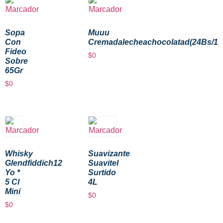
Sopa
Muuu
Con
Cremadalecheachocolatad(24Bs/1
Fideo
$
0
Sobre
65Gr
$
0
Whisky
Suavizante
Glendfiddich12
Suavitel
Yo *
Surtido
5 Cl
4L
Mini
$
0
$
0