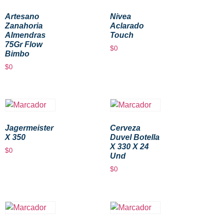
Artesano
Nivea
Zanahoria
Aclarado
Almendras
Touch
75Gr Flow
$
0
Bimbo
$
0
Jagermeister
Cerveza
X 350
Duvel Botella
X 330 X 24
$
0
Und
$
0