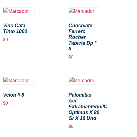
Vino Cata
Chocolate
Tinto 1000
Ferrero
Rocher
$
0
Tableta Dp *
8
$
0
Velon # 8
Palomitas
Act
$
0
Extramantequilla
Optimus X 80
Gr X 16 Und
$
0