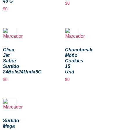
46 G
$
0
$
0
Glina.
Chocobreak
Jet
Moño
Sabor
Cookies
Surtido
15
24Bolx24Undx6G
Und
$
0
$
0
Surtido
Mega